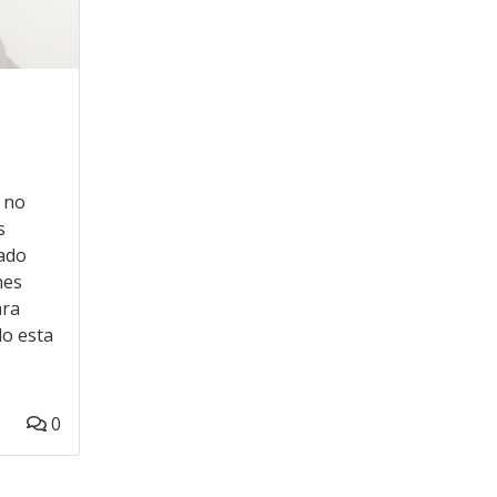
 no
s
uado
nes
ara
do esta
0